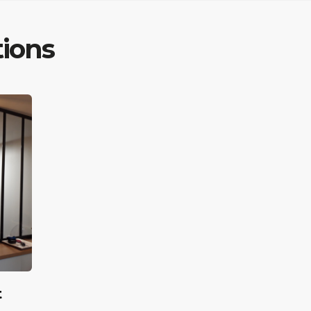
tions
t