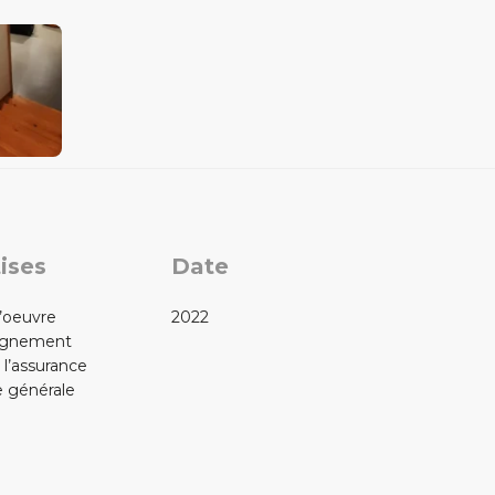
ises
Date
d’oeuvre
2022
gnement
 l’assurance
e générale