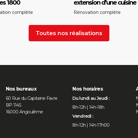
es 1800
extension d’une cuisine
ation complète
Rénovation complète
Toutes nos réalisations
Nos bureaux
Nos horaires
60 Rue du Capitaine Favre
Du lundi au Jeudi :
N
BP 1145
N
8h-12h | 14h-18h
16000 Angoulême
N
Vendredi :
8h-12h | 14h-17h00