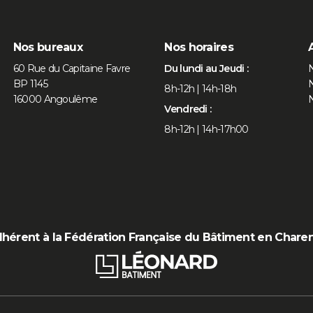
Nos bureaux
Nos horaires
60 Rue du Capitaine Favre
Du lundi au Jeudi :
N
BP 1145
N
8h-12h | 14h-18h
16000 Angoulême
N
Vendredi :
8h-12h | 14h-17h00
hérent à la Fédération Française du Bâtiment en Chare